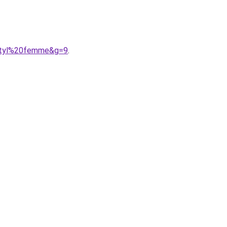
actyl%20femme&g=9
.